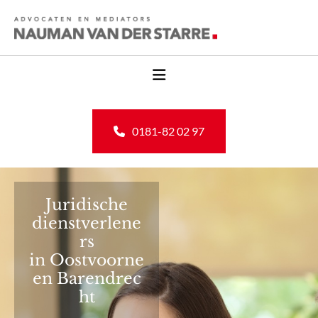
0181-82 02 97
Juridische
dienstverlene
rs
in Oostvoorne
en Barendrec
ht