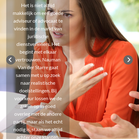
Het is niet altijd
makkelijk om een goede
adviseur of advocaat te
vinden in de markt van
juridische
dienstverleners. Het
begint met elkaar
vertrouwen. Nauman
Van der Starre gaat
samen met u op zoek
naar realistische
doelstellingen. Bij
voorkeur lossen we de
zaken op in goed
overleg met de andere
partij, maar als het echt
nodig is, staan we altijd
achter onze klanten.