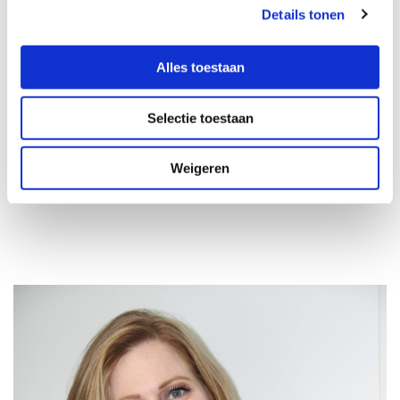
Details tonen
Nederlandse orde van advocaten
het volgende hoofdrechtsgebied geregistreerd:
Alles toestaan
- Arbeidsrecht
Selectie toestaan
Op grond van deze registratie is zij verplicht elk kalenderjaar
volgens de normen van de Nederlandse orde van advocaten
Weigeren
tien opleidingspunten te behalen op ieder geregistreerd
hoofdrechtsgebied.